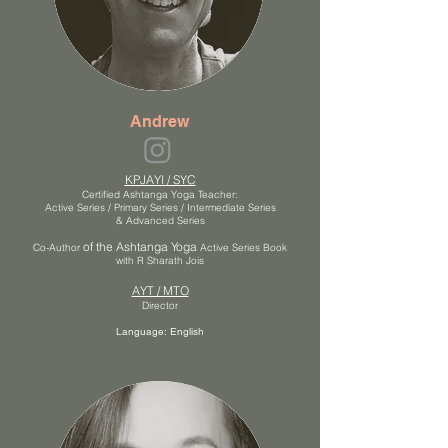
Andrew
KPJAYI / SYC
Certified
Ashtanga Yoga Teacher:
Active Series / Primary
Series / Intermediate Series
& Advanced Series
​ of the Ashtanga Yoga
Co-Author
Active Series Book
with R Sharath Jois
AYT / MTO
Director
Language: English