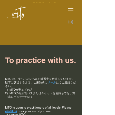
To practice with us.
MTO は、すべてのレベルの練習生を歓迎しています。
以下に該当する方は、ご来訪前に
メール
にてご連絡くだ
さい。
1）MTOが初めての方
2）MTOの月謝制パスまたはチケットをお持ちでない方
（非レギュラーの方）
​MTO is open to practitioners of all levels. Please
email us
prior your visit if you are:
1) new to MTO