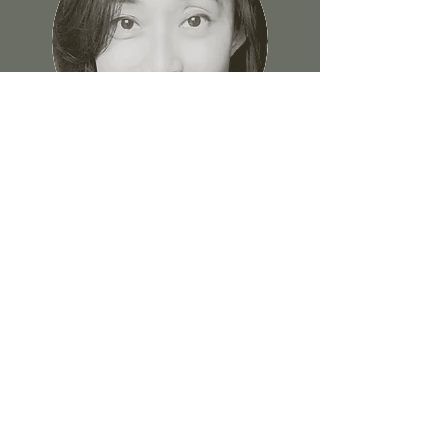
Veronique
KPJAYI / SYC
Authorized L
2 Ashtanga Yoga Teacher:
Active Series / Primary
Series / Intermediate Series
AYT / MTO
Founder & Director
Language: English, Mandarin, Cantonese & basic
Jap
anese
英語、中国語、広東語、基本的な日本語で指導を行う。