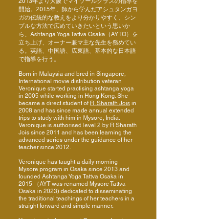
2013年より大阪でマイソールクラスの指導を
開始。2015年、師から学んだアシュタンガヨ
ガの伝統的な教えをより分かりやすく、シン
プルな方法で広めていきたいという思いか
ら、Ashtanga Yoga Tattva Osaka（AYTO）を
立ち上げ、オーナー兼マ主な先生を務めてい
る。英語、中国語、広東語、基本的な日本語
で指導を行う。
Born in Malaysia and bred in Singapore,
International movie distribution veteran
Veronique started practising ashtanga yoga
in 2005 while working in Hong Kong. She
became a direct student of
R. Sharath Jois
in
2008 and has since made annual extended
trips to study with him in Mysore, India.
Veronique is authorised level 2 by R Sharath
Jois since 2011 and has been learning the
advanced series under the guidance of her
teacher since 2012.
Veronique has taught a daily morning
Mysore program in Osaka since 2013 and
founded Ashtanga Yoga Tattva Osaka in
2015 （AYT was renamed Mysore Tattva
Osaka in 2023) dedicated to disseminating
the traditional teachings of her teachers in a
straight forward and simple manner.