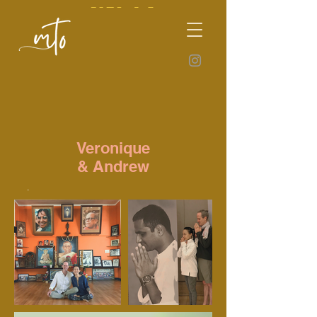
Veronique
& Andrew
.